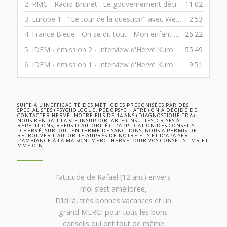
2.
RMC - Radio Brunet : Le gouvernement décide de rendre les moins de 13 ans pénalement irresponsables, qu'en pensez-vous ?.
11:02
3.
Europe 1 - "Le tour de la question" avec Wendy Bouchard.
2:53
4.
France Bleue - On se dit tout - Mon enfant est difficile
26:22
5.
IDFM - émission 2 - Interview d'Hervé Kurower
55:49
6.
IDFM - émission 1 - Interview d'Hervé Kurower
9:51
SUITE À L‘INEFFICACITÉ DES MÉTHODES PRÉCONISÉES PAR DES
SPÉCIALISTES (PSYCHOLOGUE, PÉDOPSYCHIATRE) ON A DÉCIDÉ DE
CONTACTER HERVÉ. NOTRE FILS DE 14 ANS (DIAGNOSTIQUÉ TDA)
NOUS RENDAIT LA VIE INSUPPORTABLE (INSULTES, CRISES À
RÉPÉTITIONS, REFUS D’AUTORITÉ). L‘APPLICATION DES CONSEILS
D’HERVÉ, SURTOUT EN TERME DE SANCTIONS, NOUS A PERMIS DE
RETROUVER L‘AUTORITÉ AUPRÈS DE NOTRE FILS ET D’APAISER
L’AMBIANCE À LA MAISON. MERCI HERVÉ POUR VOS CONSEILS ! MR ET
MME O.N.
l’attitude de Rafael (12 ans) envers
moi s’est améliorée,
D’ici là, très bonnes vacances et un
grand MERCI pour tous les bons
conseils qui ont tout de même