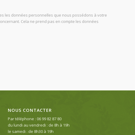
outes les données personnelles que nous possédons à votre
concernant. Cela ne prend pas en compte les données
NOUS CONTACTER
Par téléphone : 06 99 82 87 80
du lundi au vendredi : de 8h à 19h
le samedi : de 8h30 à 19h