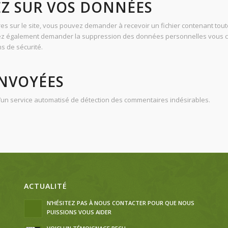
EZ SUR VOS DONNÉES
es sur le site, vous pouvez demander à recevoir un fichier contenant t
ouvez également demander la suppression des données personnelles vous 
s de sécurité.
NVOYÉES
 d’un service automatisé de détection des commentaires indésirables.
ACTUALITÉ
N’HÉSITEZ PAS À NOUS CONTACTER POUR QUE NOUS
PUISSIONS VOUS AIDER