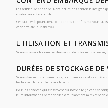
CONTENU EMBARQUÉ DEPU
Les articles de ce site peuvent inclure des contenus intégrés 
rendait sur cet autre site.
Ces sites web pourraient collecter des données sur vous, utili
connecté sur leur site web.
UTILISATION ET TRANSM
Si vous demandez une réinitialisation de votre mot de passe, vot
DURÉES DE STOCKAGE DE
Si vous laissez un commentaire, le commentaire et ses métad
les laisser dans la file de modération.
Pour les comptes qui s’inscrivent sur notre site (le cas échéa
leurs informations personnelles à tout moment (à l’exception de