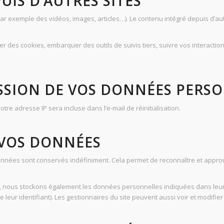
IS D’AUTRES SITES
(par exemple des vidéos, images, articles…). Le contenu intégré depuis d’au
ser des cookies, embarquer des outils de suivis tiers, suivre vos interac
ISSION DE VOS DONNÉES PERS
re adresse IP sera incluse dans l’e-mail de réinitialisation.
 VOS DONNÉES
onnées sont conservés indéfiniment. Cela permet de reconnaître et appr
nt), nous stockons également les données personnelles indiquées dans leur
 leur identifiant). Les gestionnaires du site peuvent aussi voir et modifier