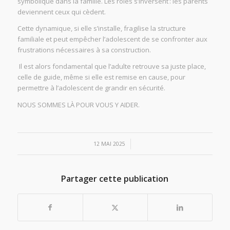
symbolique dans la famille. Les rôles s’inversent : les parents
deviennent ceux qui cèdent.
Cette dynamique, si elle s’installe, fragilise la structure
familiale et peut empêcher l’adolescent de se confronter aux
frustrations nécessaires à sa construction.
Il est alors fondamental que l’adulte retrouve sa juste place,
celle de guide, même si elle est remise en cause, pour
permettre à l’adolescent de grandir en sécurité.
NOUS SOMMES LÀ POUR VOUS Y AIDER.
/
12 MAI 2025
Partager cette publication