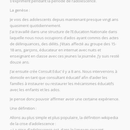
s’expriment pendant la période de l’adolescence.
La genèse :
Je vois des adolescents depuis maintenant presque vingt ans
quasiment quotidiennement.
J’ai travaillé dans une structure de l’Education Nationale dans
laquelle nous nous occupions d’ados ayant commis des actes
de délinquances, des délits. J’étais affecté au groupe des 15-
18 ans, garçons, éducateur en internat avec nuits et
enseignant en classe avec ces jeunes la journée. J’y suis resté
douze ans.
J’ai ensuite crée Consult Educ’ il y a 8 ans. Nous intervenons à
domicile en tant que consultant éducatif afin d’aider les
familles à instaurer ou restaurer les mécanismes éducatifs
avec les enfants et les ados.
Je pense donc pouvoir affirmer avoir une certaine expérience.
Une définition :
Allons au plus simple et plus populaire, la définition wikipedia
de la crise d’adolescence :
« La crise d’adolescence est, dans le langage courant,