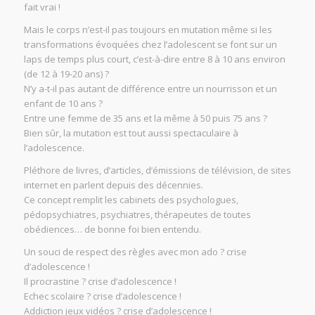
fait vrai !
Mais le corps n’est-il pas toujours en mutation même si les
transformations évoquées chez l’adolescent se font sur un
laps de temps plus court, c’est-à-dire entre 8 à 10 ans environ
(de 12 à 19-20 ans) ?
N’y a-t-il pas autant de différence entre un nourrisson et un
enfant de 10 ans ?
Entre une femme de 35 ans et la même à 50 puis 75 ans ?
Bien sûr, la mutation est tout aussi spectaculaire à
l’adolescence.
Pléthore de livres, d’articles, d’émissions de télévision, de sites
internet en parlent depuis des décennies.
Ce concept remplit les cabinets des psychologues,
pédopsychiatres, psychiatres, thérapeutes de toutes
obédiences… de bonne foi bien entendu.
Un souci de respect des règles avec mon ado ? crise
d’adolescence !
Il procrastine ? crise d’adolescence !
Echec scolaire ? crise d’adolescence !
Addiction jeux vidéos ? crise d’adolescence !