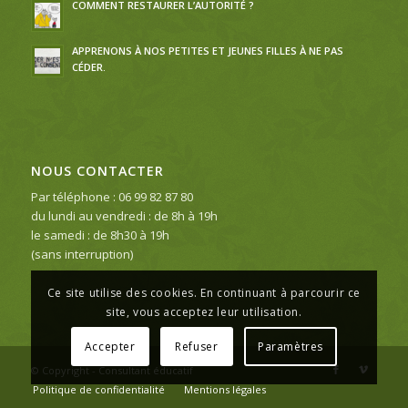
COMMENT RESTAURER L’AUTORITÉ ?
APPRENONS À NOS PETITES ET JEUNES FILLES À NE PAS
CÉDER.
NOUS CONTACTER
Par téléphone : 06 99 82 87 80
du lundi au vendredi : de 8h à 19h
le samedi : de 8h30 à 19h
(sans interruption)
Ce site utilise des cookies. En continuant à parcourir ce
site, vous acceptez leur utilisation.
Accepter
Refuser
Paramètres
© Copyright - Consultant éducatif
Politique de confidentialité
Mentions légales