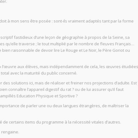
ter.
doit à mon sens être posée : sont-ils vraiment adaptés tant par la forme
scriptif fastidieux d’une leçon de géographie à propos de la Seine, sa
ales qu’elle traverse ; le tout multiplié par le nombre de fleuves Français…
bien raisonnable de devoir lire Le Rouge et Le Noir, le Père Goriot ou
 » l’œuvre aux élèves, mais indépendamment de cela, les œuvres étudiée
otal avec la maturité du public concerné.
des solutions ici, mais de réaliser et freiner nos projections d’adulte. Est
ien connaître l’appareil digestif du rat ? ou de lui assurer qu’il faut
ampillés Education Physique et Sportive ?
 l’importance de parler une ou deux langues étrangères, de maîtriser la
ité de certains items du programme à la nécessité vitales d’autres.
 rengaine.