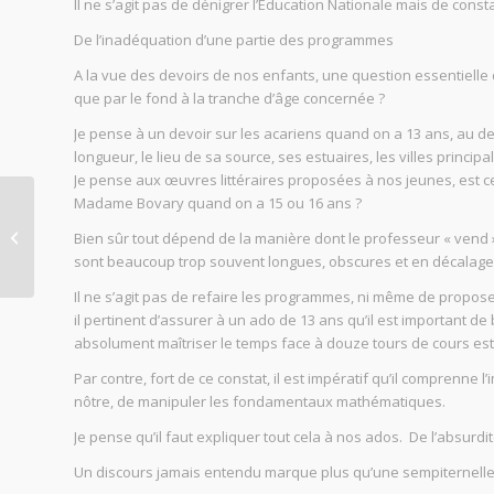
Il ne s’agit pas de dénigrer l’Education Nationale mais de consta
De l’inadéquation d’une partie des programmes
A la vue des devoirs de nos enfants, une question essentielle 
que par le fond à la tranche d’âge concernée ?
Je pense à un devoir sur les acariens quand on a 13 ans, au de
longueur, le lieu de sa source, ses estuaires, les villes princip
Je pense aux œuvres littéraires proposées à nos jeunes, est ce 
Madame Bovary quand on a 15 ou 16 ans ?
La crise d’adolescence
Bien sûr tout dépend de la manière dont le professeur « vend
n’existe pas
sont beaucoup trop souvent longues, obscures et en décalage t
Il ne s’agit pas de refaire les programmes, ni même de proposer 
il pertinent d’assurer à un ado de 13 ans qu’il est important de b
absolument maîtriser le temps face à douze tours de cours est
Par contre, fort de ce constat, il est impératif qu’il comprenne
nôtre, de manipuler les fondamentaux mathématiques.
Je pense qu’il faut expliquer tout cela à nos ados. De l’absurd
Un discours jamais entendu marque plus qu’une sempiternelle